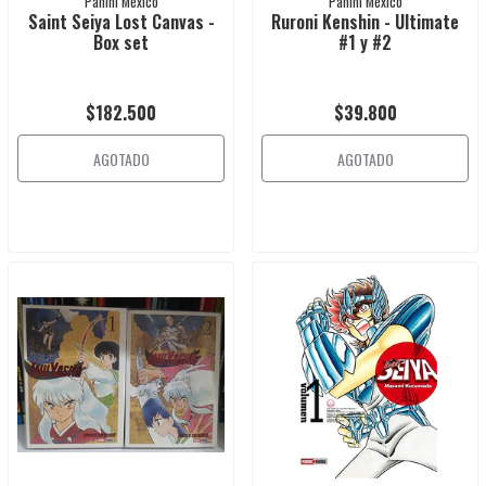
Panini México
Panini México
Saint Seiya Lost Canvas -
Ruroni Kenshin - Ultimate
Box set
#1 y #2
$182.500
$39.800
AGOTADO
AGOTADO