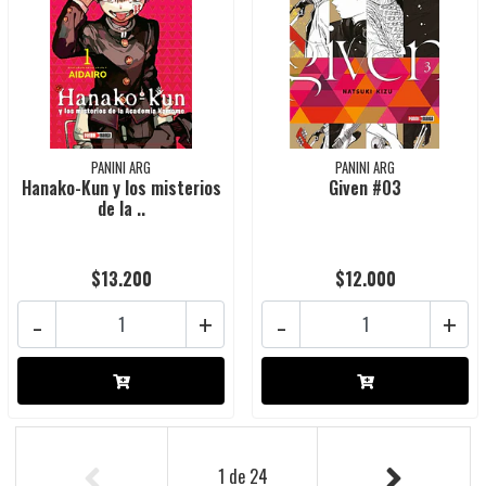
PANINI ARG
PANINI ARG
Hanako-Kun y los misterios
Given #03
de la ..
$13.200
$12.000
-
+
-
+
1
de
24