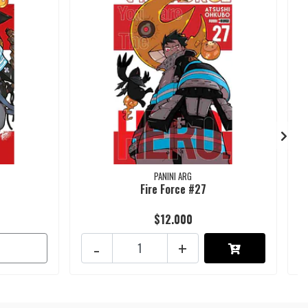
PANINI ARG
Fire Force #27
$12.000
-
+