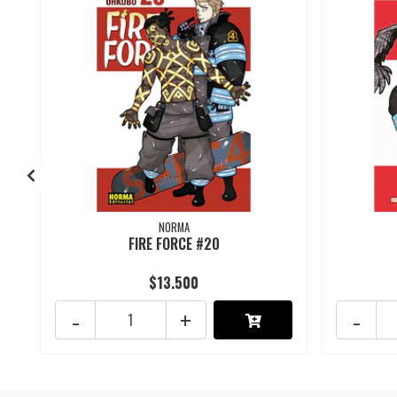
NORMA
FIRE FORCE #20
$13.500
-
+
-