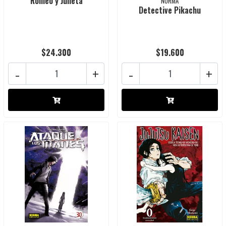
Romeo y Julieta
NORMA
Detective Pikachu
$24.300
$19.600
-
+
-
+