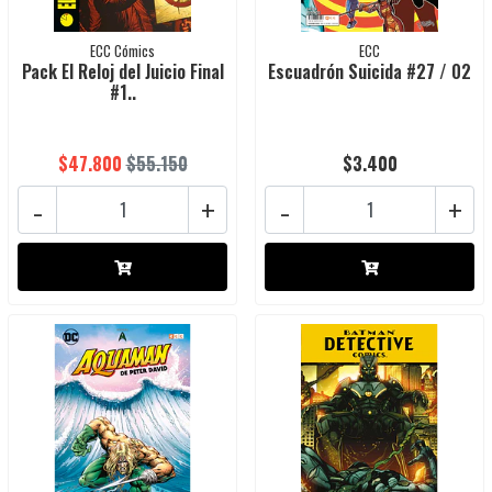
ECC Cómics
ECC
Pack El Reloj del Juicio Final
Escuadrón Suicida #27 / 02
#1..
$47.800
$55.150
$3.400
-
+
-
+