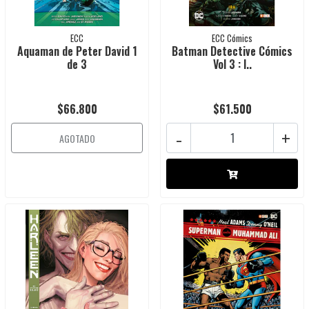
ECC
ECC Cómics
Aquaman de Peter David 1
Batman Detective Cómics
de 3
Vol 3 : I..
$66.800
$61.500
-
+
AGOTADO