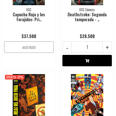
ECC
ECC Cómics
Capucha Roja y los
Deathstroke: Segunda
Forajidos: Pri..
temporada - ..
$37.500
$28.500
-
+
AGOTADO
OFERTA -13%