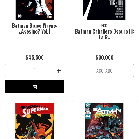
Batman Bruce Wayne:
ECC
¿Asesino? Vol.1
Batman Caballero Oscuro III:
La R..
$45.500
$30.000
-
+
AGOTADO