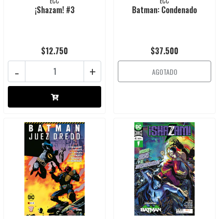
ECC
ECC
¡Shazam! #3
Batman: Condenado
$12.750
$37.500
-
+
AGOTADO