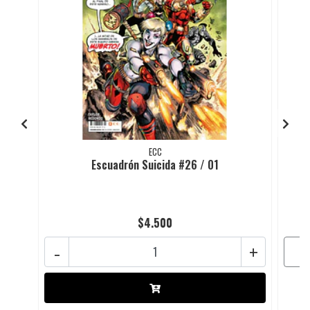
ECC
Escuadrón Suicida #26 / 01
$4.500
-
+