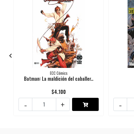
ECC Cómics
Batman: La maldición del caballer..
$4.100
-
+
-