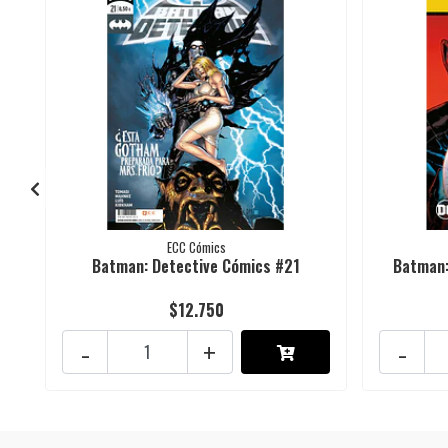
ECC Cómics
Batman: Detective Cómics #21
Batman:
$12.750
-
+
-