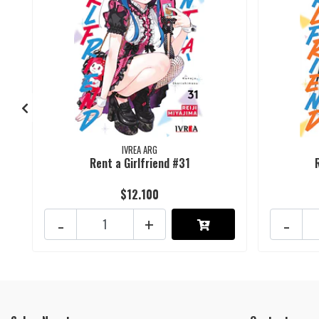
IVREA ARG
Rent a Girlfriend #31
$12.100
-
+
-