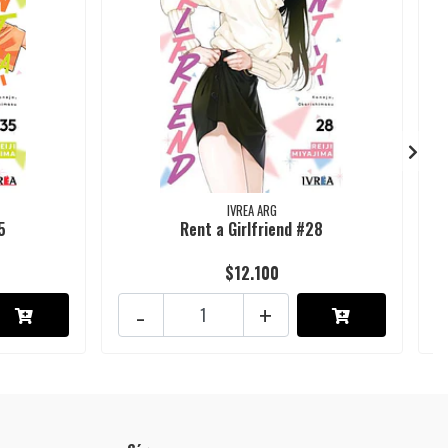
IVREA ARG
5
Rent a Girlfriend #28
$12.100
-
+