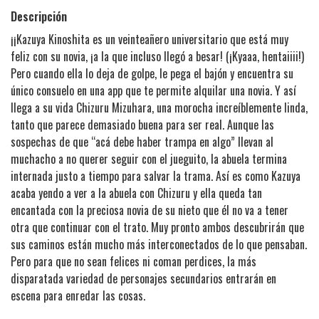
Descripción
¡¡​Kazuya Kinoshita es un veinteañero universitario que está muy
feliz con su novia, ¡a la que incluso llegó a besar! (¡Kyaaa, hentaiiii!)
Pero cuando ella lo deja de golpe, le pega el bajón y encuentra su
único consuelo en una app que te permite alquilar una novia. Y así
llega a su vida Chizuru Mizuhara, una morocha increíblemente linda,
tanto que parece demasiado buena para ser real. Aunque las
sospechas de que “acá debe haber trampa en algo” llevan al
muchacho a no querer seguir con el jueguito, la abuela termina
internada justo a tiempo para salvar la trama. Así es como Kazuya
acaba yendo a ver a la abuela con Chizuru y ella queda tan
encantada con la preciosa novia de su nieto que él no va a tener
otra que continuar con el trato. Muy pronto ambos descubrirán que
sus caminos están mucho más interconectados de lo que pensaban.
Pero para que no sean felices ni coman perdices, la más
disparatada variedad de personajes secundarios entrarán en
escena para enredar las cosas.