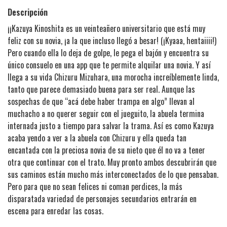
Descripción
¡¡​Kazuya Kinoshita es un veinteañero universitario que está muy
feliz con su novia, ¡a la que incluso llegó a besar! (¡Kyaaa, hentaiiii!)
Pero cuando ella lo deja de golpe, le pega el bajón y encuentra su
único consuelo en una app que te permite alquilar una novia. Y así
llega a su vida Chizuru Mizuhara, una morocha increíblemente linda,
tanto que parece demasiado buena para ser real. Aunque las
sospechas de que “acá debe haber trampa en algo” llevan al
muchacho a no querer seguir con el jueguito, la abuela termina
internada justo a tiempo para salvar la trama. Así es como Kazuya
acaba yendo a ver a la abuela con Chizuru y ella queda tan
encantada con la preciosa novia de su nieto que él no va a tener
otra que continuar con el trato. Muy pronto ambos descubrirán que
sus caminos están mucho más interconectados de lo que pensaban.
Pero para que no sean felices ni coman perdices, la más
disparatada variedad de personajes secundarios entrarán en
escena para enredar las cosas.