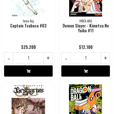
Ivrea Arg
IVREA ARG
Captain Tsubasa #03
Demon Slayer - Kimetsu No
Yaiba #11
$25.200
$12.100
-
+
-
+