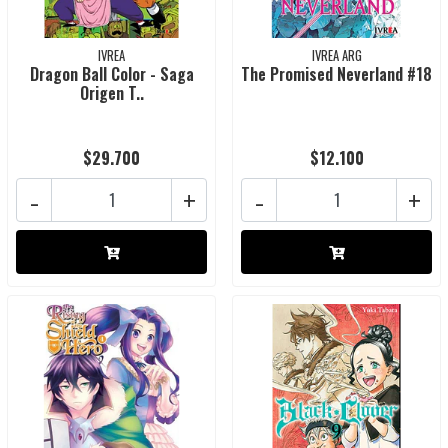
IVREA
IVREA ARG
Dragon Ball Color - Saga
The Promised Neverland #18
Origen T..
$29.700
$12.100
-
+
-
+