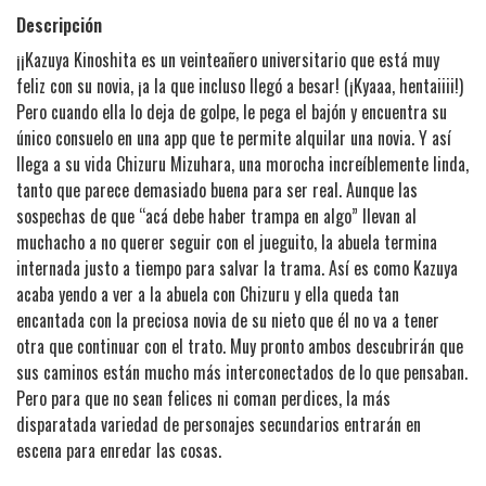
Descripción
¡¡​Kazuya Kinoshita es un veinteañero universitario que está muy
feliz con su novia, ¡a la que incluso llegó a besar! (¡Kyaaa, hentaiiii!)
Pero cuando ella lo deja de golpe, le pega el bajón y encuentra su
único consuelo en una app que te permite alquilar una novia. Y así
llega a su vida Chizuru Mizuhara, una morocha increíblemente linda,
tanto que parece demasiado buena para ser real. Aunque las
sospechas de que “acá debe haber trampa en algo” llevan al
muchacho a no querer seguir con el jueguito, la abuela termina
internada justo a tiempo para salvar la trama. Así es como Kazuya
acaba yendo a ver a la abuela con Chizuru y ella queda tan
encantada con la preciosa novia de su nieto que él no va a tener
otra que continuar con el trato. Muy pronto ambos descubrirán que
sus caminos están mucho más interconectados de lo que pensaban.
Pero para que no sean felices ni coman perdices, la más
disparatada variedad de personajes secundarios entrarán en
escena para enredar las cosas.