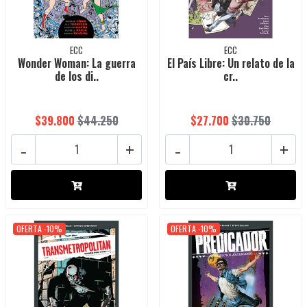
ECC
ECC
Wonder Woman: La guerra
El País Libre: Un relato de la
de los di..
cr..
$39.800
$44.250
$27.700
$30.750
-
+
-
+
OFERTA -10%
OFERTA -10%