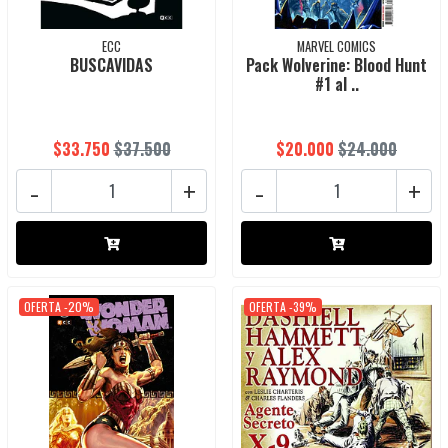
ECC
MARVEL COMICS
BUSCAVIDAS
Pack Wolverine: Blood Hunt
#1 al ..
$33.750
$37.500
$20.000
$24.000
-
+
-
+
OFERTA -20%
OFERTA -39%