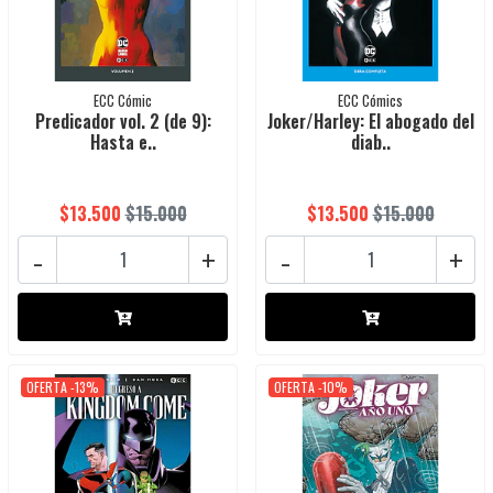
ECC Cómic
ECC Cómics
Predicador vol. 2 (de 9):
Joker/Harley: El abogado del
Hasta e..
diab..
$13.500
$15.000
$13.500
$15.000
-
+
-
+
OFERTA -13%
OFERTA -10%