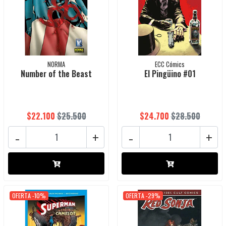
NORMA
ECC Cómics
Number of the Beast
El Pingüino #01
$22.100
$25.500
$24.700
$28.500
-
+
-
+
OFERTA -10%
OFERTA -29%