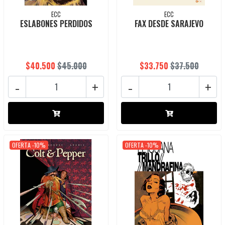
ECC
ECC
ESLABONES PERDIDOS
FAX DESDE SARAJEVO
$40.500
$45.000
$33.750
$37.500
-
+
-
+
OFERTA -10%
OFERTA -10%