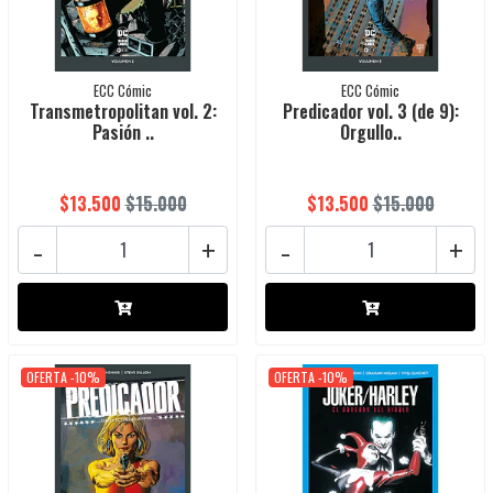
ECC Cómic
ECC Cómic
Transmetropolitan vol. 2:
Predicador vol. 3 (de 9):
Pasión ..
Orgullo..
$13.500
$15.000
$13.500
$15.000
-
+
-
+
OFERTA -10%
OFERTA -10%