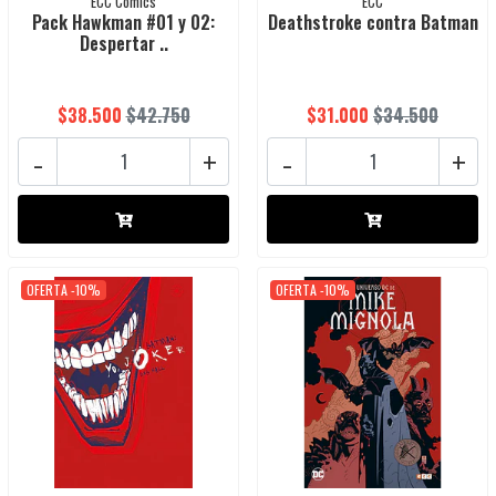
ECC Cómics
ECC
Pack Hawkman #01 y 02:
Deathstroke contra Batman
Despertar ..
$38.500
$42.750
$31.000
$34.500
-
+
-
+
OFERTA -10%
OFERTA -10%