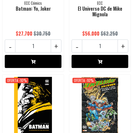
ECC Cómics
ECC
Batman: Yo, Joker
El Universo DC de Mike
Mignola
$27.700
$30.750
$56.000
$62.250
-
+
-
+
OFERTA -10%
OFERTA -10%