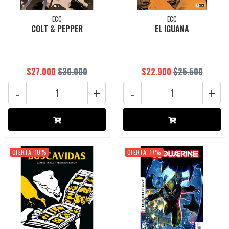
ECC
ECC
COLT & PEPPER
EL IGUANA
$27.000
$30.000
$22.900
$25.500
-
+
-
+
OFERTA -10%
OFERTA -17%