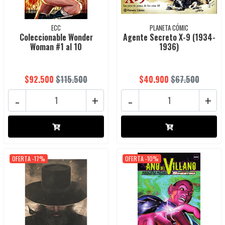
ECC
PLANETA CÓMIC
Coleccionable Wonder
Agente Secreto X-9 (1934-
Woman #1 al 10
1936)
$92.500
$115.500
$40.900
$67.500
-
+
-
+
OFERTA -17%
OFERTA -10%