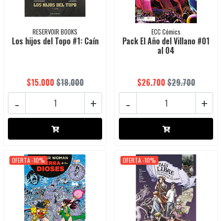
RESERVOIR BOOKS
ECC Cómics
Los hijos del Topo #1: Caín
Pack El Año del Villano #01
al 04
$15.000
$18.000
$26.700
$29.700
-
+
-
+
OFERTA -10%
OFERTA -10%