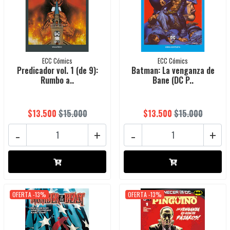
ECC Cómics
ECC Cómics
Predicador vol. 1 (de 9):
Batman: La venganza de
Rumbo a..
Bane (DC P..
$13.500
$15.000
$13.500
$15.000
-
+
-
+
OFERTA -13%
OFERTA -13%