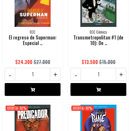
ECC
ECC Cómics
El regreso de Superman:
Transmetropolitan #1 (de
Especial ..
10): De ..
$24.300
$27.000
$13.500
$15.000
-
+
-
+
OFERTA -10%
OFERTA -10%