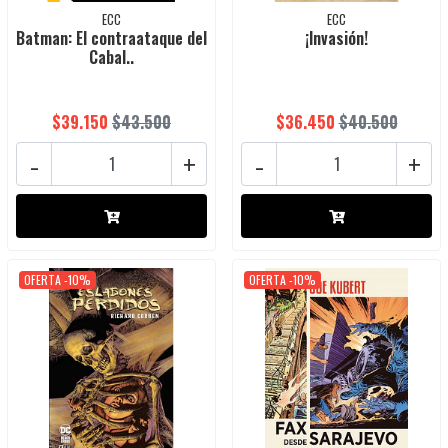
ECC
ECC
Batman: El contraataque del
¡Invasión!
Cabal..
$39.150
$43.500
$36.450
$40.500
-
+
-
+
OFERTA -10%
OFERTA -10%