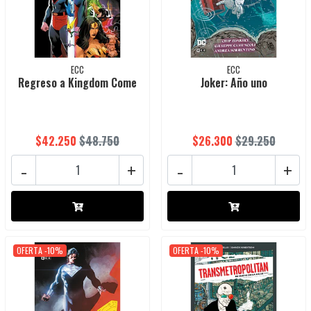
ECC
ECC
Regreso a Kingdom Come
Joker: Año uno
$42.250
$48.750
$26.300
$29.250
-
+
-
+
OFERTA -10%
OFERTA -10%