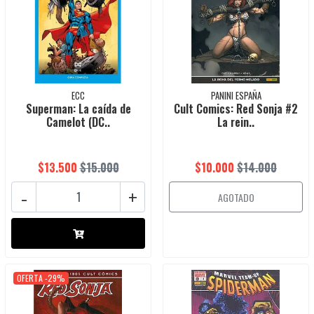
ECC
PANINI ESPAÑA
Superman: La caída de
Cult Comics: Red Sonja #2
Camelot (DC..
La rein..
$13.500
$15.000
$10.000
$14.000
-
+
AGOTADO
OFERTA -29%