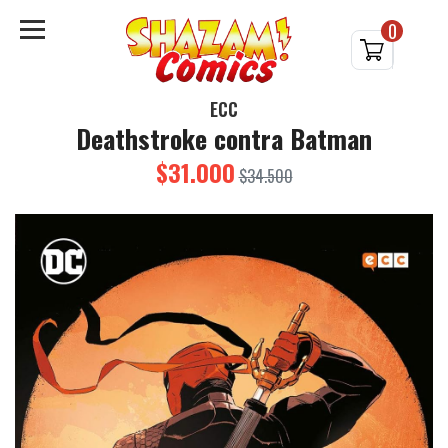
0
ECC
Deathstroke contra Batman
$31.000
$34.500