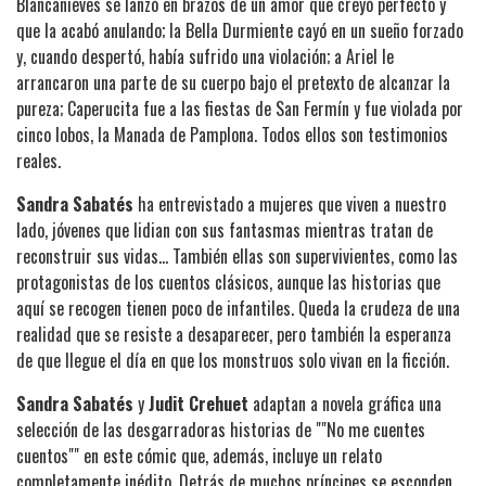
Blancanieves se lanzó en brazos de un amor que creyó perfecto y
que la acabó anulando; la Bella Durmiente cayó en un sueño forzado
y, cuando despertó, había sufrido una violación; a Ariel le
arrancaron una parte de su cuerpo bajo el pretexto de alcanzar la
pureza; Caperucita fue a las fiestas de San Fermín y fue violada por
cinco lobos, la Manada de Pamplona. Todos ellos son testimonios
reales.
Sandra Sabatés
ha entrevistado a mujeres que viven a nuestro
lado, jóvenes que lidian con sus fantasmas mientras tratan de
reconstruir sus vidas… También ellas son supervivientes, como las
protagonistas de los cuentos clásicos, aunque las historias que
aquí se recogen tienen poco de infantiles. Queda la crudeza de una
realidad que se resiste a desaparecer, pero también la esperanza
de que llegue el día en que los monstruos solo vivan en la ficción.
Sandra Sabatés
y
Judit Crehuet
adaptan a novela gráfica una
selección de las desgarradoras historias de ""No me cuentes
cuentos"" en este cómic que, además, incluye un relato
completamente inédito. Detrás de muchos príncipes se esconden