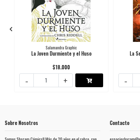
Salamandra Graphic
La Joven Durmiente y el Huso
La S
$18.000
-
+
-
Sobre Nosotros
Contacto
Somos Shazam Cómics!! Más de 20 años en el rubro, con
espacioshazam@g