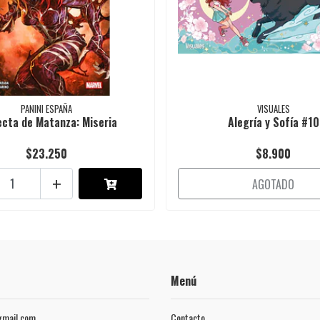
PANINI ESPAÑA
VISUALES
ecta de Matanza: Miseria
Alegría y Sofía #10
$23.250
$8.900
+
AGOTADO
Menú
mail.com
Contacto