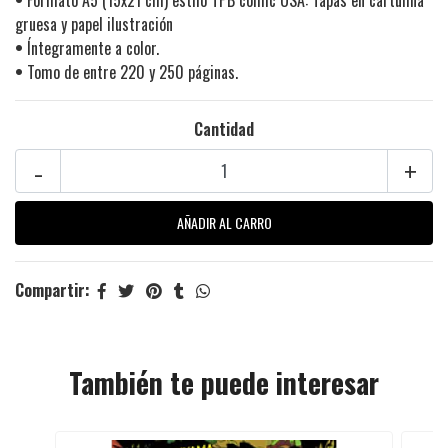
•
Formato A5 (15x21 cm) estilo TPB comic USA: Tapas en cartulina
gruesa y papel ilustración
•
Íntegramente a color.
•
Tomo de entre 220 y 250 páginas.
Cantidad
-
+
Compartir:
También te puede interesar