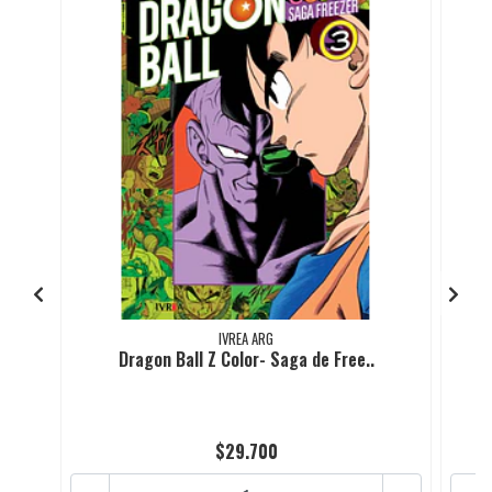
IVREA ARG
Dragon Ball Z Color- Saga de Free..
$29.700