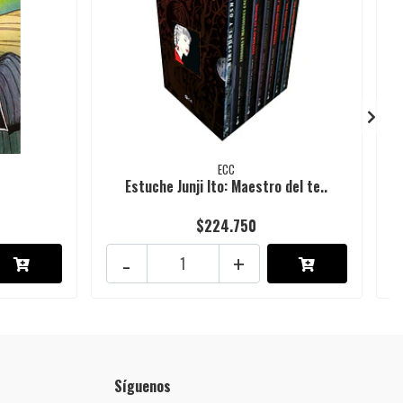
ECC
Estuche Junji Ito: Maestro del te..
$224.750
-
+
Síguenos