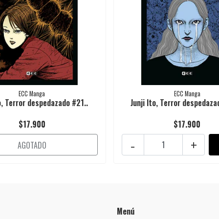
ECC Manga
ECC Manga
to, Terror despedazado #21..
Junji Ito, Terror despedaza
$17.900
$17.900
-
+
AGOTADO
Menú