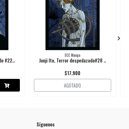
ECC Manga
do #22..
Junji Ito, Terror despedazado#28 ..
$17.900
AGOTADO
Síguenos