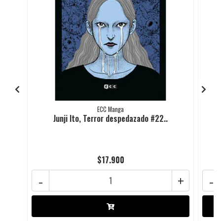
ECC Manga
Junji Ito, Terror despedazado #22..
$17.900
-
+
-