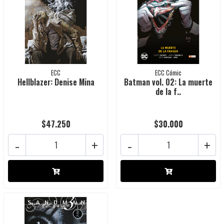
ECC
ECC Cómic
Hellblazer: Denise Mina
Batman vol. 02: La muerte
de la f..
$47.250
$30.000
-
+
-
+