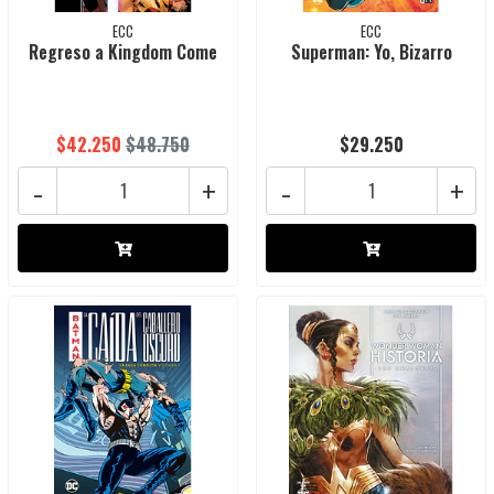
ECC
ECC
Regreso a Kingdom Come
Superman: Yo, Bizarro
$42.250
$48.750
$29.250
-
+
-
+