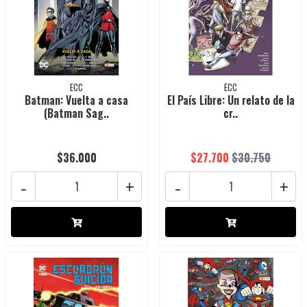
ECC
ECC
Batman: Vuelta a casa
El País Libre: Un relato de la
(Batman Sag..
cr..
$36.000
$27.700
$30.750
-
+
-
+