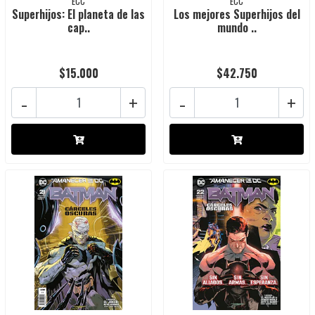
ECC
ECC
Superhijos: El planeta de las
Los mejores Superhijos del
cap..
mundo ..
$15.000
$42.750
-
+
-
+