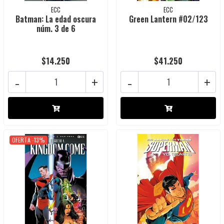
ECC
ECC
Batman: La edad oscura
Green Lantern #02/123
núm. 3 de 6
$14.250
$41.250
-
+
-
+
OFERTA -13%