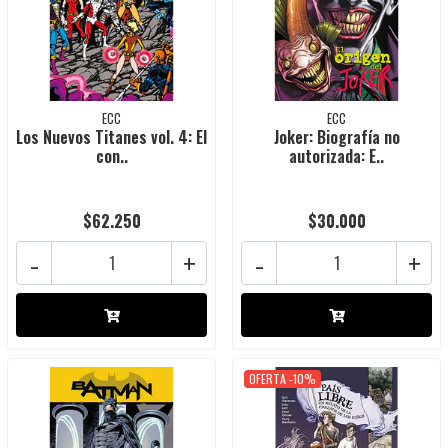
ECC
ECC
Los Nuevos Titanes vol. 4: El
Joker: Biografía no
con..
autorizada: E..
$62.250
$30.000
-
+
-
+
OFERTA -10%