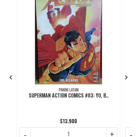
PANINI LATAM
SUPERMAN ACTION COMICS #03: YO, B..
S
$13.900
-
+
-