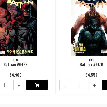
ECC
ECC
Batman #64/9
Batman #61/6
$4.900
$4.550
+
-
+