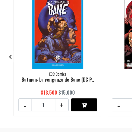
ECC Cómics
Batman: La venganza de Bane (DC P..
$13.500
$15.000
-
+
-