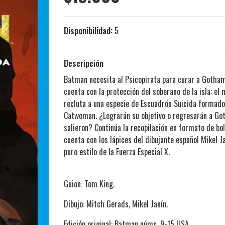
Disponibilidad:
5
Descripción
Batman necesita al Psicopirata para curar a Gotham 
cuenta con la protección del soberano de la isla: e
recluta a una especie de Escuadrón Suicida formad
Catwoman. ¿Lograrán su objetivo o regresarán a Got
salieron? Continúa la recopilación en formato de bo
cuenta con los lápices del dibujante español Mikel J
puro estilo de la Fuerza Especial X.
Guion: Tom King.
Dibujo: Mitch Gerads, Mikel Janín.
Edición original: Batman núms. 9-15 USA.