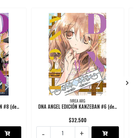
IVREA ARG
 #8 (de..
DNA ANGEL EDICIÓN KANZEBAN #6 (de..
$32.500
-
+