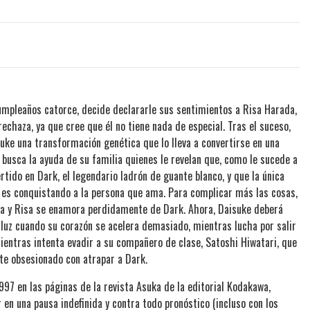
cumpleaños catorce, decide declararle sus sentimientos a Risa Harada,
rechaza, ya que cree que él no tiene nada de especial. Tras el suceso,
suke una transformación genética que lo lleva a convertirse en una
busca la ayuda de su familia quienes le revelan que, como le sucede a
tido en Dark, el legendario ladrón de guante blanco, y que la única
a es conquistando a la persona que ama. Para complicar más las cosas,
sa y Risa se enamora perdidamente de Dark. Ahora, Daisuke deberá
la luz cuando su corazón se acelera demasiado, mientras lucha por salir
mientras intenta evadir a su compañero de clase, Satoshi Hiwatari, que
te obsesionado con atrapar a Dark.
97 en las páginas de la revista Asuka de la editorial Kodakawa,
 en una pausa indefinida y contra todo pronóstico (incluso con los