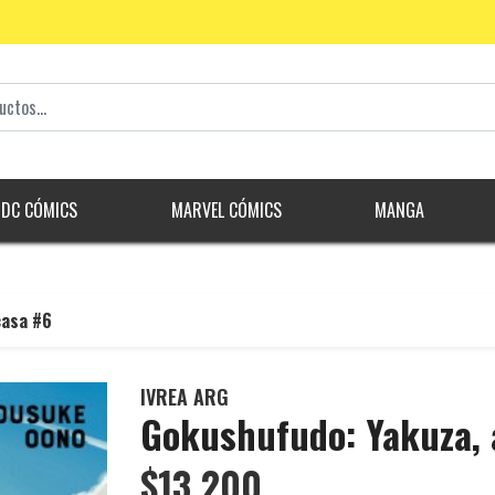
DC CÓMICS
MARVEL CÓMICS
MANGA
casa #6
IVREA ARG
Gokushufudo: Yakuza, 
$13.200