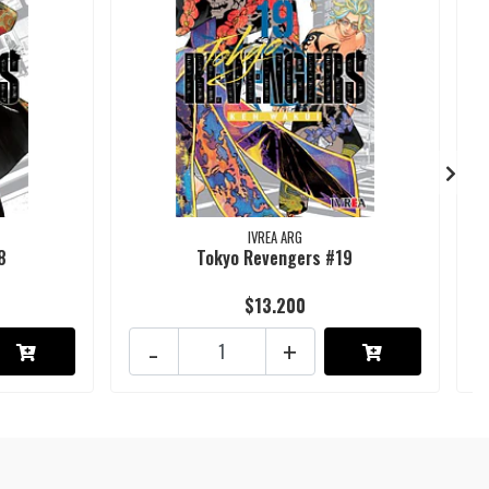
IVREA ARG
8
Tokyo Revengers #19
$13.200
-
+