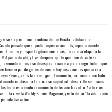
aki se sorprende con la noticia de que Hinata Tachibana fue
. Cuando pensaba que no podía empeorar aún más, repentinamente
 en el tiempo y despierta ¡¡doce años atrás, durante su etapa en la
o!! A partir de ahí, y tras chequear que lo que hace durante su
o, Takemichi empieza su desesperada carrera por corregir todo lo que
ien tiene un par de golpes de suerte, hay cosas con las que no va a
. Tokyo Revengers es la serie hype del momento, pero cuenta con todo
ctamente un clásico a futuro: a su impactante desarrollo se le suma
e los lectores creando un momento de tensión tras otro. Así lo viven
as de la revista Weekly Shonen Magazine, y esto disparó la adaptación
elícula live action.