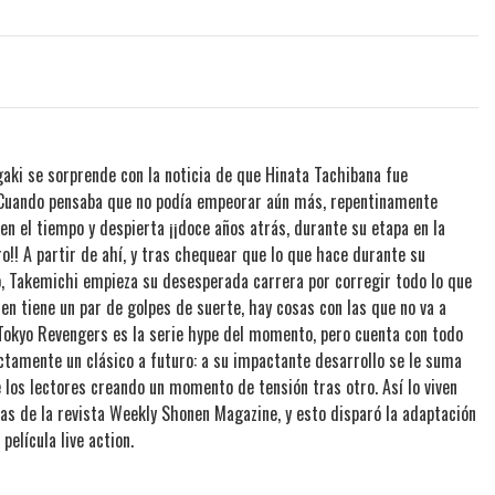
aki se sorprende con la noticia de que Hinata Tachibana fue
. Cuando pensaba que no podía empeorar aún más, repentinamente
 en el tiempo y despierta ¡¡doce años atrás, durante su etapa en la
o!! A partir de ahí, y tras chequear que lo que hace durante su
o, Takemichi empieza su desesperada carrera por corregir todo lo que
ien tiene un par de golpes de suerte, hay cosas con las que no va a
. Tokyo Revengers es la serie hype del momento, pero cuenta con todo
ctamente un clásico a futuro: a su impactante desarrollo se le suma
e los lectores creando un momento de tensión tras otro. Así lo viven
as de la revista Weekly Shonen Magazine, y esto disparó la adaptación
elícula live action.