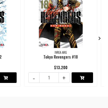
IVREA ARG
2
Tokyo Revengers #18
$13.200
-
+