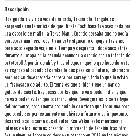
Descripción
Resignado a vivir su vida de mierda, Takemichi Hangaki se
sorprende con la noticia de que Hinata Tachibana fue asesinada por
una especie de mafia, la Tokyo Manji. Cuando pensaba que no podía
empeorar aún más, repentinamente alguien lo empuja a las vías,
pero acto seguido viaja en el tiempo y despierta ¡¡doce años atrás,
durante su etapa en la escuela secundaria cuando era un intento de
patotero!! A partir de ahí, y tras chequear que lo que hace durante
su regreso al pasado sí cambia lo que pasa en el futuro, Takemichi
empieza su desesperada carrera por corregir todo lo que lo volvió
un fracasado de adulto. El tema es que si bien tiene un par de
golpes de suerte, hay cosas con las que no va a poder lidiar y que
no va a poder evitar que ocurran. Tokyo Revengers es la serie hype
del momento, pero cuenta con todo lo que tiene que tener una obra
que puede ser perfectamente un clásico a futuro: a su impactante
desarrollo se le suma que el autor, Ken Wakui, sabe mantener el
interés de los lectores creando un momento de tensión tras otro.
Así lo viven los japoneses desde su estreno en 2017 en las páginas