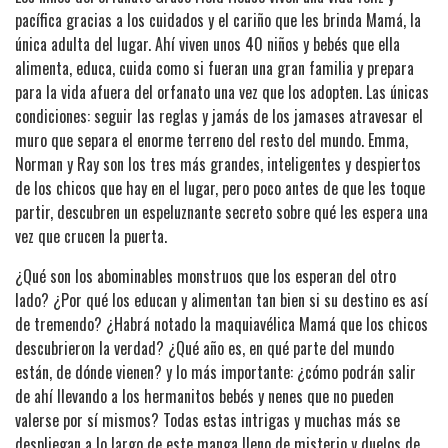
pacífica gracias a los cuidados y el cariño que les brinda Mamá, la
única adulta del lugar. Ahí viven unos 40 niños y bebés que ella
alimenta, educa, cuida como si fueran una gran familia y prepara
para la vida afuera del orfanato una vez que los adopten. Las únicas
condiciones: seguir las reglas y jamás de los jamases atravesar el
muro que separa el enorme terreno del resto del mundo. Emma,
Norman y Ray son los tres más grandes, inteligentes y despiertos
de los chicos que hay en el lugar, pero poco antes de que les toque
partir, descubren un espeluznante secreto sobre qué les espera una
vez que crucen la puerta.
¿Qué son los abominables monstruos que los esperan del otro
lado? ¿Por qué los educan y alimentan tan bien si su destino es así
de tremendo? ¿Habrá notado la maquiavélica Mamá que los chicos
descubrieron la verdad? ¿Qué año es, en qué parte del mundo
están, de dónde vienen? y lo más importante: ¿cómo podrán salir
de ahí llevando a los hermanitos bebés y nenes que no pueden
valerse por sí mismos? Todas estas intrigas y muchas más se
despliegan a lo largo de este manga lleno de misterio y duelos de