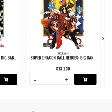
IVREA ARG
BIG BAN..
SUPER DRAGON BALL HEROES: BIG BAN..
S
$13.200
-
+