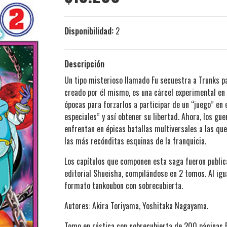
Disponibilidad:
2
Descripción
Un tipo misterioso llamado Fu secuestra a Trunks par
creado por él mismo, es una cárcel experimental en
épocas para forzarlos a participar de un “juego” en 
especiales” y así obtener su libertad. Ahora, los gue
enfrentan en épicas batallas multiversales a las qu
las más recónditas esquinas de la franquicia.
Los capítulos que componen esta saga fueron public
editorial Shueisha, compilándose en 2 tomos. Al igu
formato tankoubon con sobrecubierta.
Autores: Akira Toriyama, Yoshitaka Nagayama.
Tomo en rústica con sobrecubierta de 200 páginas 