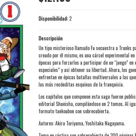
Disponibilidad:
2
Descripción
Un tipo misterioso llamado Fu secuestra a Trunks par
creado por él mismo, es una cárcel experimental en
épocas para forzarlos a participar de un “juego” en 
especiales” y así obtener su libertad. Ahora, los gue
enfrentan en épicas batallas multiversales a las qu
las más recónditas esquinas de la franquicia.
Los capítulos que componen esta saga fueron public
editorial Shueisha, compilándose en 2 tomos. Al igu
formato tankoubon con sobrecubierta.
Autores: Akira Toriyama, Yoshitaka Nagayama.
Tomo en rústica con sobrecubierta de 200 páginas 