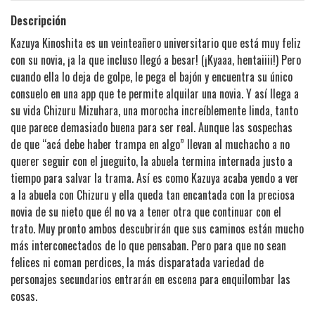
Descripción
Kazuya Kinoshita es un veinteañero universitario que está muy feliz
con su novia, ¡a la que incluso llegó a besar! (¡Kyaaa, hentaiiii!) Pero
cuando ella lo deja de golpe, le pega el bajón y encuentra su único
consuelo en una app que te permite alquilar una novia. Y así llega a
su vida Chizuru Mizuhara, una morocha increíblemente linda, tanto
que parece demasiado buena para ser real. Aunque las sospechas
de que “acá debe haber trampa en algo” llevan al muchacho a no
querer seguir con el jueguito, la abuela termina internada justo a
tiempo para salvar la trama. Así es como Kazuya acaba yendo a ver
a la abuela con Chizuru y ella queda tan encantada con la preciosa
novia de su nieto que él no va a tener otra que continuar con el
trato. Muy pronto ambos descubrirán que sus caminos están mucho
más interconectados de lo que pensaban. Pero para que no sean
felices ni coman perdices, la más disparatada variedad de
personajes secundarios entrarán en escena para enquilombar las
cosas.