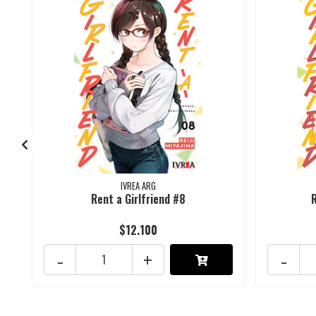
IVREA ARG
Rent a Girlfriend #8
$12.100
-
+
-