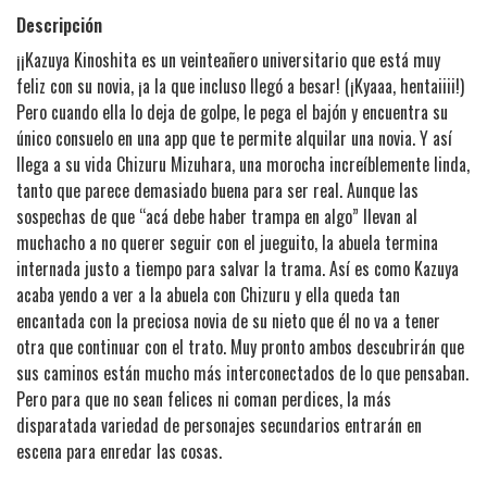
Descripción
¡¡​Kazuya Kinoshita es un veinteañero universitario que está muy
feliz con su novia, ¡a la que incluso llegó a besar! (¡Kyaaa, hentaiiii!)
Pero cuando ella lo deja de golpe, le pega el bajón y encuentra su
único consuelo en una app que te permite alquilar una novia. Y así
llega a su vida Chizuru Mizuhara, una morocha increíblemente linda,
tanto que parece demasiado buena para ser real. Aunque las
sospechas de que “acá debe haber trampa en algo” llevan al
muchacho a no querer seguir con el jueguito, la abuela termina
internada justo a tiempo para salvar la trama. Así es como Kazuya
acaba yendo a ver a la abuela con Chizuru y ella queda tan
encantada con la preciosa novia de su nieto que él no va a tener
otra que continuar con el trato. Muy pronto ambos descubrirán que
sus caminos están mucho más interconectados de lo que pensaban.
Pero para que no sean felices ni coman perdices, la más
disparatada variedad de personajes secundarios entrarán en
escena para enredar las cosas.