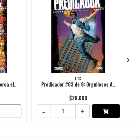
ECC
rca el..
Predicador #03 de 9: Orgullosos A..
$28.000
-
+