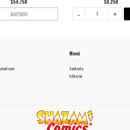
$54.750
$8.250
-
+
AGOTADO
Menú
mail.com
Contacto
Editorial