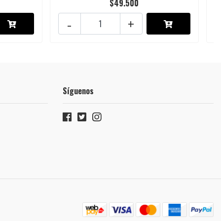
$49.500
-
+
Síguenos