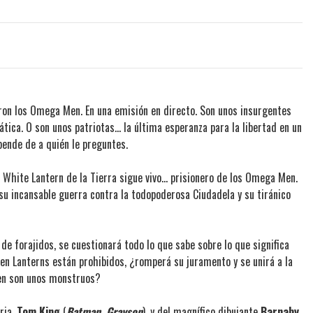
aron los Omega Men. En una emisión en directo. Son unos insurgentes
ática. O son unos patriotas... la última esperanza para la libertad en un
pende de a quién le preguntes.
l White Lantern de la Tierra sigue vivo... prisionero de los Omega Men.
su incansable guerra contra la todopoderosa Ciudadela y su tiránico
de forajidos, se cuestionará todo lo que sabe sobre lo que significa
en Lanterns están prohibidos, ¿romperá su juramento y se unirá a la
Men son unos monstruos?
ria,
Tom King
(
Batman, Grayson
), y del magnífico dibujante
Barnaby