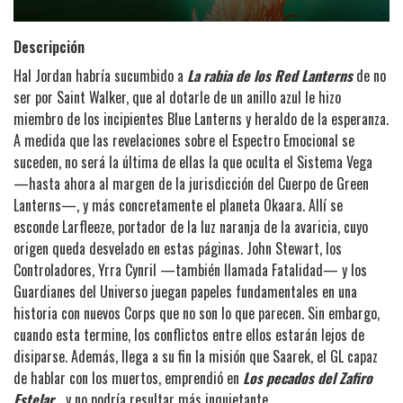
Descripción
Hal Jordan habría sucumbido a
La rabia de los Red Lanterns
de no
ser por Saint Walker, que al dotarle de un anillo azul le hizo
miembro de los incipientes Blue Lanterns y heraldo de la esperanza.
A medida que las revelaciones sobre el Espectro Emocional se
suceden, no será la última de ellas la que oculta el Sistema Vega
—hasta ahora al margen de la jurisdicción del Cuerpo de Green
Lanterns—, y más concretamente el planeta Okaara. Allí se
esconde Larfleeze, portador de la luz naranja de la avaricia, cuyo
origen queda desvelado en estas páginas. John Stewart, los
Controladores, Yrra Cynril —también llamada Fatalidad— y los
Guardianes del Universo juegan papeles fundamentales en una
historia con nuevos Corps que no son lo que parecen. Sin embargo,
cuando esta termine, los conflictos entre ellos estarán lejos de
disiparse. Además, llega a su fin la misión que Saarek, el GL capaz
de hablar con los muertos, emprendió en
Los pecados del Zafiro
Estelar
... y no podría resultar más inquietante.