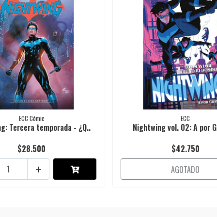
ECC Cómic
ECC
g: Tercera temporada - ¿Q..
Nightwing vol. 02: A por 
$28.500
$42.750
+
AGOTADO