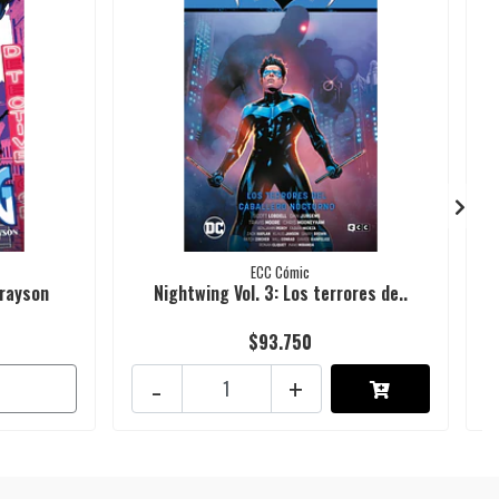
ECC Cómic
Grayson
Nightwing Vol. 3: Los terrores de..
$93.750
-
+