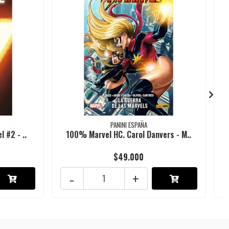
PANINI ESPAÑA
 #2 - ..
100% Marvel HC. Carol Danvers - M..
$49.000
-
+