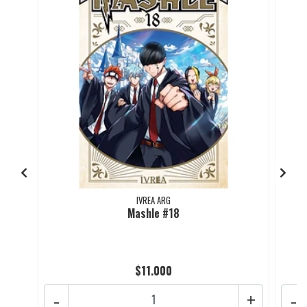
IVREA ARG
Mashle #18
$11.000
-
+
-