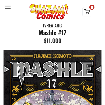
0
IVREA ARG
Mashle #17
$11.000