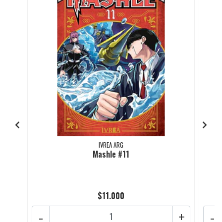
IVREA ARG
Mashle #11
$11.000
-
+
-