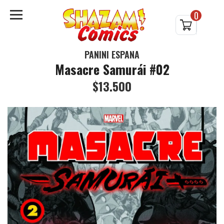
0
PANINI ESPAÑA
Masacre Samurái #02
$13.500