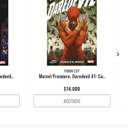
PANINI ESP
edevil..
Marvel Premiere. Daredevil #1: Co..
$14.000
AGOTADO