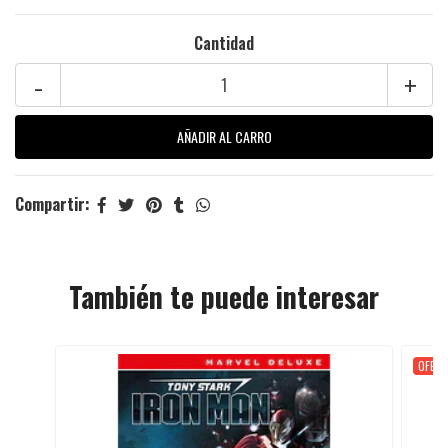
Cantidad
-
+
Compartir:
También te puede interesar
OFER