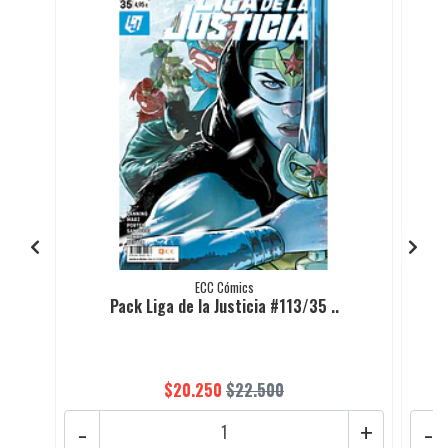
ECC Cómics
Pack Liga de la Justicia #113/35 ..
$20.250
$22.500
-
+
-