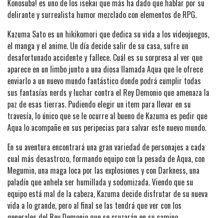
Konosuba! es uno de los isekai que más ha dado que hablar por su
delirante y surrealista humor mezclado con elementos de RPG.
Kazuma Sato es un hikikomori que dedica su vida a los videojuegos,
el manga y el anime. Un día decide salir de su casa, sufre un
desafortunado accidente y fallece. Cuál es su sorpresa al ver que
aparece en un limbo junto a una diosa llamada Aqua que le ofrece
enviarlo a un nuevo mundo fantástico donde podrá cumplir todas
sus fantasías nerds y luchar contra el Rey Demonio que amenaza la
paz de esas tierras. Pudiendo elegir un item para llevar en su
travesía, lo único que se le ocurre al bueno de Kazuma es pedir que
Aqua lo acompañe en sus peripecias para salvar este nuevo mundo.
En su aventura encontrará una gran variedad de personajes a cada
cual más desastrozo, formando equipo con la pesada de Aqua, con
Megumin, una maga loca por las explosiones y con Darkness, una
paladín que anhela ser humillada y sodomizada. Viendo que su
equipo está mal de la cabeza, Kazuma decide disfrutar de su nueva
vida a lo grande, pero al final se las tendrá que ver con los
generales del Rey Demonio que se cruzarán en su camino…