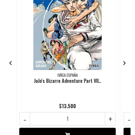
IVREA ESPAÑA
JoJo's Bizarre Adventure Part VII..
$13.500
-
+
-