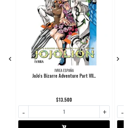
IVREA ESPAÑA
JoJo's Bizarre Adventure Part VII..
$13.500
-
+
-