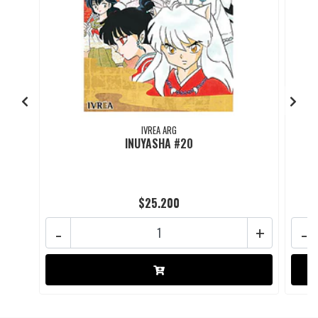
IVREA ARG
INUYASHA #20
$25.200
-
+
-